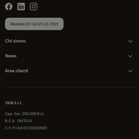
Modello 231 del 25.03.2025
Chi siamo
News
Area clienti
Ubik S.r.l.
Cap. Soc. 200.000 € i.v.
R.E.A. 1947014
C.F/P.IVA 07250620965