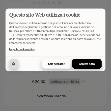
(0)
€ 20,00
Verifica disponibilità
Questo sito Web utilizza i cookie
Questo sito web utilizza i cookie per gestire il funzionamento tecnico
Seleziona libreria
dell'accesso degli utenti e gestione dell'account, per la misurazione del
traffico e per offrire a tutti contenuti personalizzati. Clicca su "ACCETTA
TUTTO" per acconsentire all'utilizzo di tutti i tipi di cookie, beneficiando così
della miglior esperienza possibile, oppure seleziona qui sotto solo quelli che
acconsenti di ricevere.
Leggi la cookie policy
Il corso del cuore
Harrison John M.
- Autore
Mercurio Books (2026)
- Editore
Solo necessari
Accetta tutto
(0)
€ 20,00
Verifica disponibilità
Seleziona libreria