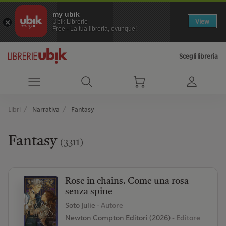
my ubik
View
Ubik Librerie
Free - La tua libreria, ovunque!
Scegli libreria
Libri
Narrativa
Fantasy
Fantasy
(3311)
Rose in chains. Come una rosa
senza spine
Soto Julie
- Autore
Newton Compton Editori (2026)
- Editore